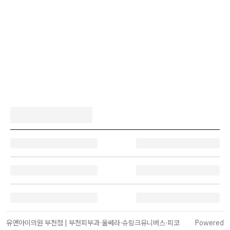
유앤아이의원 부천점 | 부천피부과·울쎄라·슈링크유니버스·피코
Powered