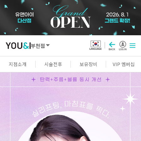
부천점
SEOUL
지점소개
시술전후
보유장비
VIP 멤버십
강남점
선릉점
잠실점
왕십리점
명동점
홍대신촌점
영등포점
마곡점
건대점
구로점
여의도점
천호점
목동점
창동점
GYEONGGI / INCHEON