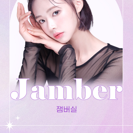
수원점
판교점
광교점
광명점
산본점
부천점
일산점
다산점
김포점
인천검단점
동탄점
평택점
안양점
부평점
안산점
의정부점
시흥배곧점
분당미금점
과천점
하남미사점
화성봉담점
경기광주점
CHUNGCHEONG-DO
천안점
대전점
JEOLLA-DO
광주점
목포점