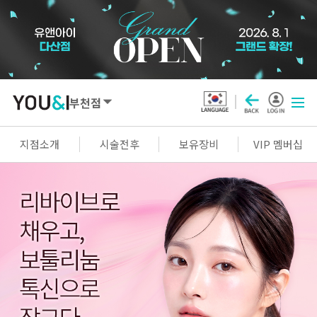
부천점
SEOUL
지점소개
시술전후
보유장비
VIP 멤버십
강남점
선릉점
잠실점
왕십리점
명동점
홍대신촌점
영등포점
마곡점
건대점
구로점
여의도점
천호점
목동점
창동점
GYEONGGI / INCHEON