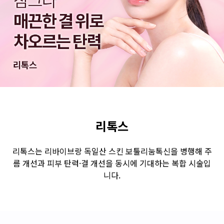
수원점
판교점
광교점
광명점
산본점
부천점
일산점
다산점
김포점
인천검단점
동탄점
평택점
안양점
부평점
안산점
의정부점
시흥배곧점
분당미금점
과천점
하남미사점
화성봉담점
경기광주점
리톡스
CHUNGCHEONG-DO
리톡스는 리바이브랑 독일산 스킨 보툴리눔톡신을 병행해 주
름 개선과 피부 탄력·결 개선을 동시에 기대하는 복합 시술입
천안점
대전점
니다.
JEOLLA-DO
광주점
목포점