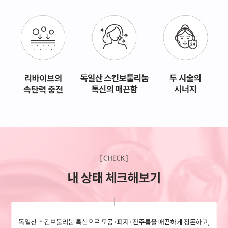
GYEONGSANG-DO
대구점
부산점
창원점