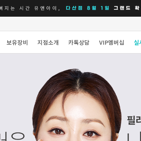
보유장비
지점소개
카톡상담
VIP멤버십
실