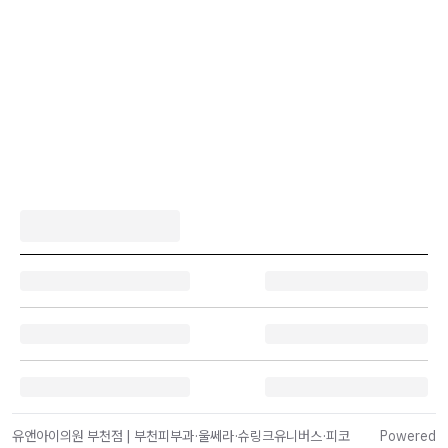
유앤아이의원 부천점 | 부천피부과·울쎄라·슈링크유니버스·피코
Powered