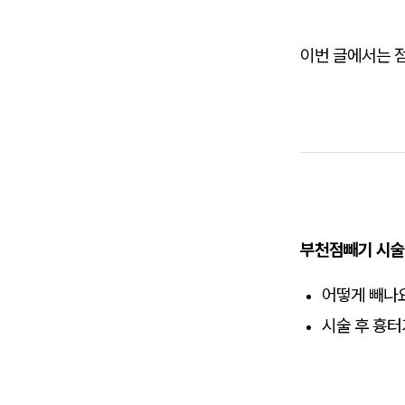
이번 글에서는 
부천점빼기 시술
어떻게 빼나
시술 후 흉