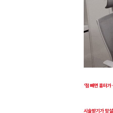
'점 빼면 흉터
시술받기가 망설