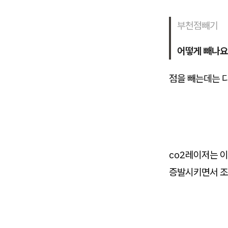
부천점빼기
어떻게 빼나요
점을 빼는데는 
co2레이저는 
증발시키면서 조