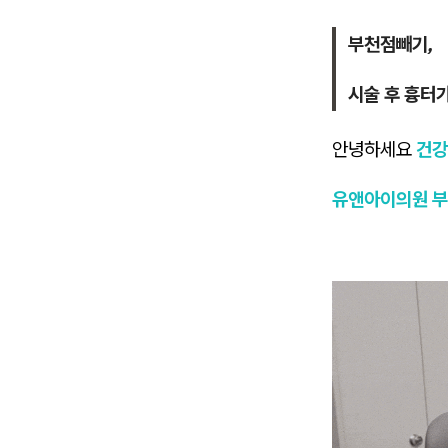
부천점빼기,
시술 후 흉터
안녕하세요
건강
유앤아이의원 부